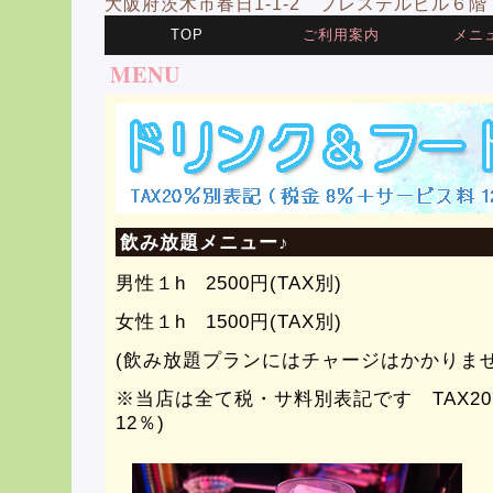
大阪府茨木市春日1-1-2 プレステルビル６階 営
TOP
ご利用案内
メニ
MENU
飲み放題メニュー♪
男性１h 2500円(TAX別)
女性１h 1500円(TAX別)
(飲み放題プランにはチャージはかかりま
※当店は全て税・サ料別表記です TAX20
12％)