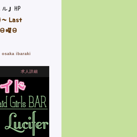
saka ibaraki
求人詳細