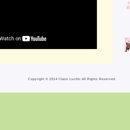
Copyright © 2014 Class Lucifer All Rights Reserved.