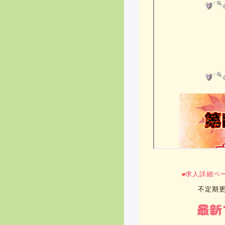
求人詳細ペ
不定期更