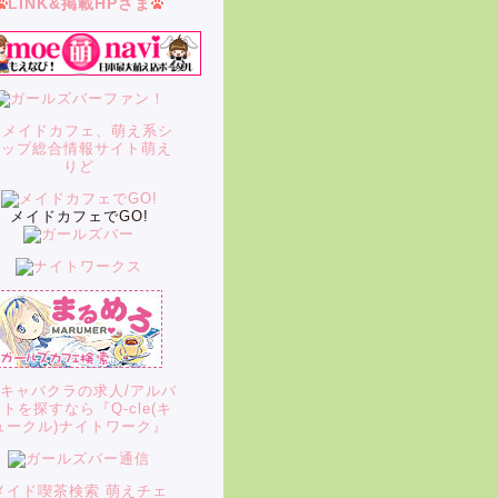
LINK&掲載HPさま
メイドカフェでGO!
メイド喫茶検索 萌えチェ